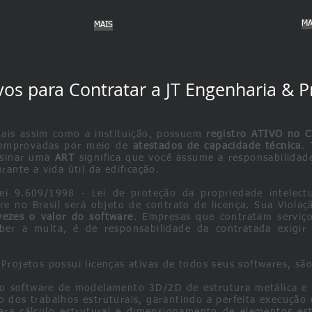
MA
MAIS
vos para Contratar a JT Engenharia & Pr
nais assim como a instituição, possuem
registro ATIVO no 
comprovadas por meio de
atestados de capacidade técnica
.
Assinar uma
ART
significa que você assume a responsabilidade
ante a vida útil da edificação.
ei 9.609/1998 - Lei de proteção da propriedade intelec
e no Brasil será objeto de contrato de licença. Sua Viola
ezes o valor do software
. Empresas que contratam serviços
er a multa, é de responsabilidade da contratada exigir a 
rojetos possui licenças ativas de todos seus softwares, são
o software de modelamento 3D/2D de estrutura metálica e
 dos trabalhos estruturais, garantindo a perfeita execução 