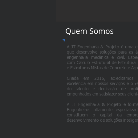
Quem Somos
A JT Engenharia & Projeto é uma e
que desenvolve soluções para as á
engenharia mecânica e civil. Espec
com Cálculo Estrutural de Estrutura 
e Estruturas Mistas de Concreto e Aço
Criada em 2016, acreditamos
excelência em nossos serviços é o r
do talento e dedicação de profis
empenhados em satisfazer seus client
A JT Engenharia & Projeto é form
Engenheiros altamente especializa
constituem o capital da empr
desenvolvimento de soluções inteligen