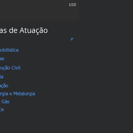
1/10
as de Atuação
bilística
se
ução Civil
ia
ação
rgia e Metalurgia
e Gás
ca